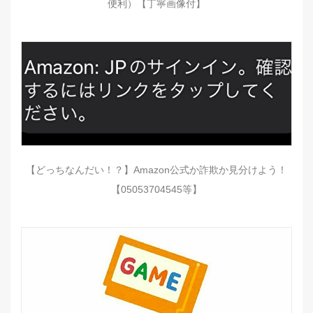
便利）【丁寧画像付】
【どっちなんだい！？】Amazon公式か詐欺か見分けよう！
【05053704545等】