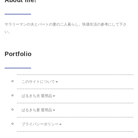
About me!
サラリーマンの夫とパートの妻の二人暮らし。快適生活の参考にして下さ
い。
Portfolio
このサイトについて
ぱるきち夫 愛用品
ぱるきち妻 愛用品
プライバシーポリシー