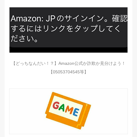
【どっちなんだい！？】Amazon公式か詐欺か見分けよう！
【05053704545等】