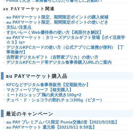
Pontaでんき：単身暮らし/ふたり暮らしにお勧め！
au PAYマーケット関連
au PAYマーケット限定、期間限定ポイントの購入候補
au PAYマーケット限定、期間限定ポイントの使いどき
支払い注意点
すかいらーくWeb優待券の使い方【画面付き解説】
au PAYマーケット：タリーズデジタルギフト登場【ポイ活座学
☆３】/a>
デジタルKFCカードの使い方（公式アプリに連携が便利）【丁
寧画像付】
吉野家デジタルギフト（吉野家プリカ）の使い方
デジタルKFCカード等デジタル食事券購入URLのご案内
au PAYマーケット購入品
KFCなどデジタル食事券販売【定期販売か】
マカフィーリブセーフ【格安購入】
ミート21ショップ 鶏の炭火焼き100g×2
チュベ・ド・ショコラの割れチョコ300g（ビター）
最近のキャンペーン
au PAY プレミアムパス限定 Ponta交換2倍【2021/5/15迄】
au PAYマーケット 還元祭【2021/5/11 9:59迄】