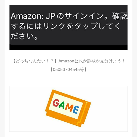
【どっちなんだい！？】Amazon公式か詐欺か見分けよう！
【05053704545等】