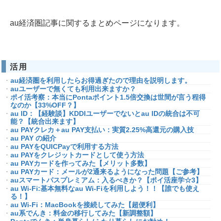
au経済圏記事に関するまとめページになります。
活用
au経済圏を利用したらお得過ぎたので理由を説明します。
auユーザーで無くても利用出来ますか？
ポイ活考察：本当にPontaポイント1.5倍交換は世間が言う程得
なのか【33%OFF？】
au ID：【経験談】KDDIユーザーでないとau IDの統合は不可
能？【統合出来ます】
au PAYクレカ＋au PAY支払い：実質2.25%高還元の購入技
au PAY の紹介
au PAYをQUICPayで利用する方法
au PAYをクレジットカードとして使う方法
au PAYカードを作ってみた【メリット多数】
au PAYカード：メールが2通来るようになった問題【ご参考】
auスマートパスプレミアム：入るべきか？【ポイ活座学☆3】
au Wi-Fi:基本無料なau Wi-Fiを利用しよう！！【誰でも使え
る！】
au Wi-Fi：MacBookを接続してみた【超便利】
au系でんき：料金の移行してみた【新調整額】