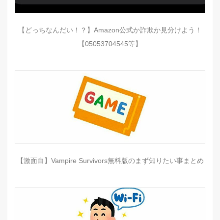
【どっちなんだい！？】Amazon公式か詐欺か見分けよう！
【05053704545等】
【激面白】Vampire Survivors無料版のまず知りたい事まとめ