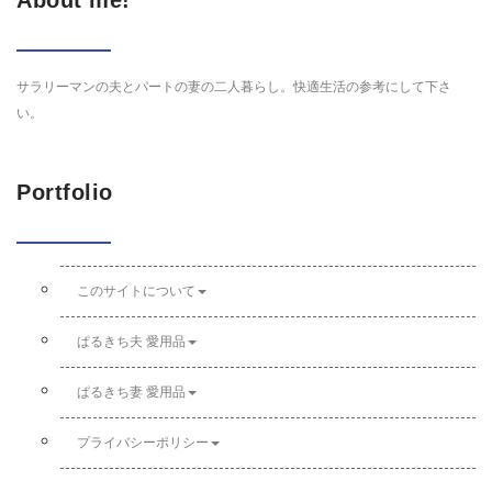
About me!
サラリーマンの夫とパートの妻の二人暮らし。快適生活の参考にして下さ
い。
Portfolio
このサイトについて
ぱるきち夫 愛用品
ぱるきち妻 愛用品
プライバシーポリシー