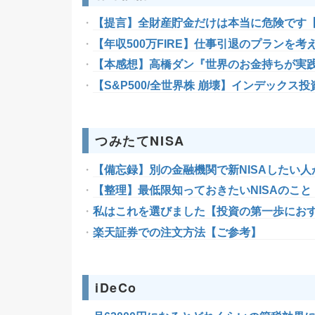
【提言】全財産貯金だけは本当に危険です
【年収500万FIRE】仕事引退のプランを
【本感想】高橋ダン『世界のお金持ちが実
【S&P500/全世界株 崩壊】インデック
つみたてNISA
【備忘録】別の金融機関で新NISAしたい
【整理】最低限知っておきたいNISAのこと
私はこれを選びました【投資の第一歩にお
楽天証券での注文方法【ご参考】
iDeCo