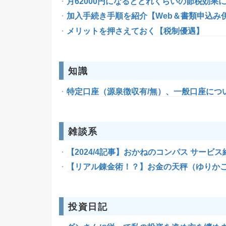
月62000円になるとどれくらいの節税効果
加入手続き手順を紹介【Web＆書類申込み
メリットを押さえておく【税制優遇】
知識
特定口座（源泉徴収有/無）、一般口座につ
雑談系
【2024/4記事】おかねのコンパス サービス終
【リアル錬金術！？】お金の天秤（ゆりか
投資日記