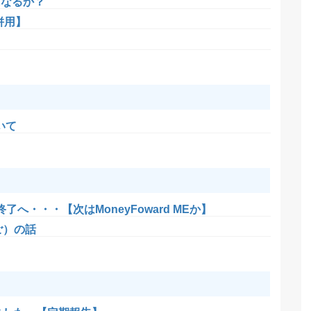
になるか？
併用】
いて
了へ・・・【次はMoneyFoward MEか】
ご）の話