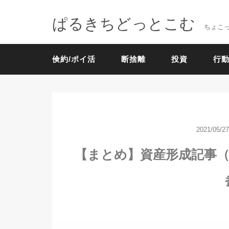
ぱるきちどっとこむ
ちょこ
倹約/ポイ活
断捨離
投資
行動
2021/05/27
【まとめ】資産形成記事