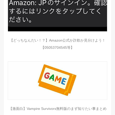
【どっちなんだい！？】Amazon公式か詐欺か見分けよう！
【05053704545等】
【激面白】Vampire Survivors無料版のまず知りたい事まとめ