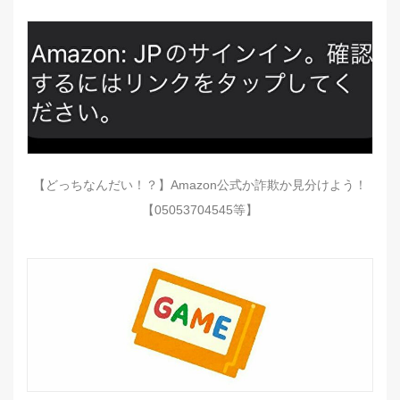
【どっちなんだい！？】Amazon公式か詐欺か見分けよう！
【05053704545等】