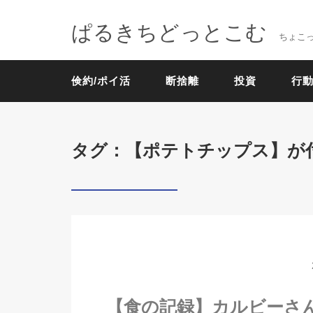
ぱるきちどっとこむ
ちょこ
倹約/ポイ活
断捨離
投資
行動
タグ：【ポテトチップス】が
【食の記録】カルビーさ