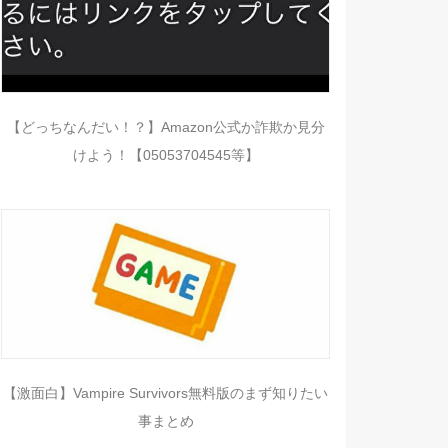
【どっちなんだい！？】Amazon公式か詐欺か見分
けよう！【05053704545等】
【激面白】Vampire Survivors無料版のまず知りたい
事まとめ