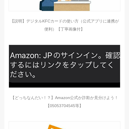
【説明】デジタルKFCカードの使い方（公式アプリに連携が
便利）【丁寧画像付】
【どっちなんだい！？】Amazon公式か詐欺か見分けよう！
【05053704545等】