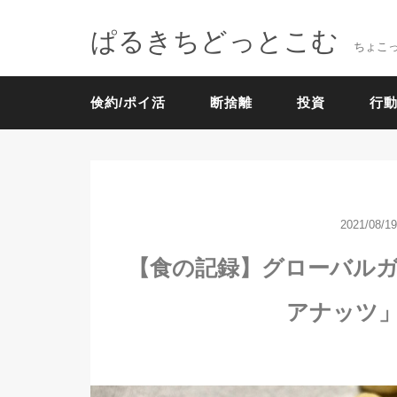
ぱるきちどっとこむ
ちょこ
倹約/ポイ活
断捨離
投資
行動
2021/08/19
【食の記録】グローバル
アナッツ