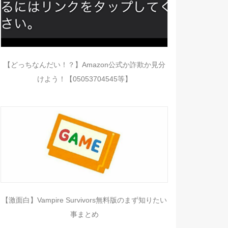
【どっちなんだい！？】Amazon公式か詐欺か見分
けよう！【05053704545等】
【激面白】Vampire Survivors無料版のまず知りたい
事まとめ