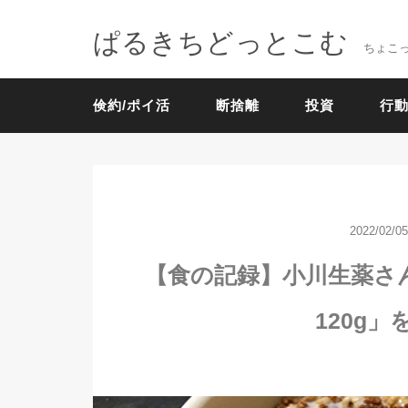
ぱるきちどっとこむ
ちょこ
倹約/ポイ活
断捨離
投資
行動
2022/02/05
【食の記録】小川生薬さ
120g