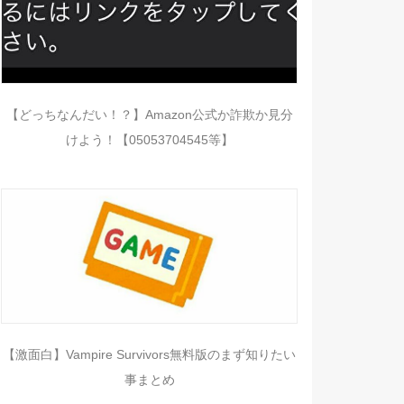
【どっちなんだい！？】Amazon公式か詐欺か見分
けよう！【05053704545等】
【激面白】Vampire Survivors無料版のまず知りたい
事まとめ