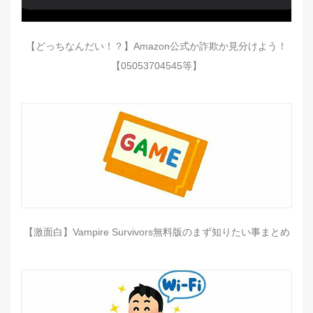
【どっちなんだい！？】Amazon公式か詐欺か見分けよう！
【05053704545等】
【激面白】Vampire Survivors無料版のまず知りたい事まとめ