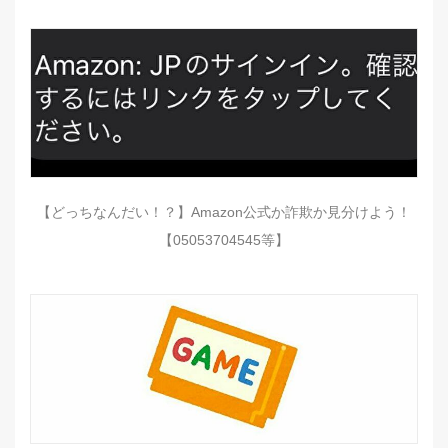
【どっちなんだい！？】Amazon公式か詐欺か見分けよう！
【05053704545等】