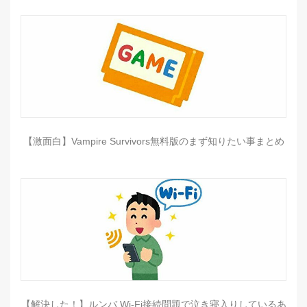
【激面白】Vampire Survivors無料版のまず知りたい事まとめ
【解決した！】ルンバ Wi-Fi接続問題で泣き寝入りしているあ