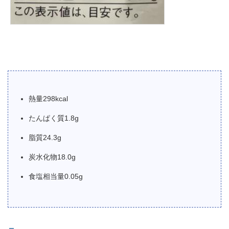
熱量298kcal
たんぱく質1.8g
脂質24.3g
炭水化物18.0g
食塩相当量0.05g