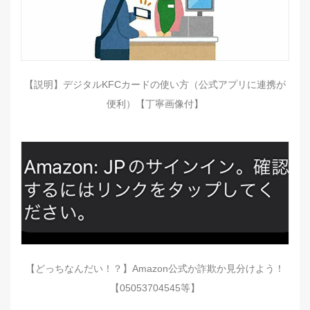
【説明】デジタルKFCカードの使い方（公式アプリに連携が
便利）【丁寧画像付】
【どっちなんだい！？】Amazon公式か詐欺か見分けよう！
【05053704545等】