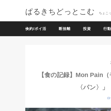
ぱるきちどっとこむ
ちょこ
倹約/ポイ活
断捨離
投資
行動
【食の記録】Mon Pai
〈パン〉」
ロ