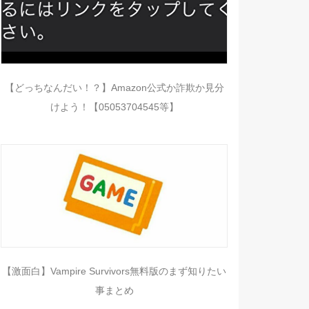
【どっちなんだい！？】Amazon公式か詐欺か見分
けよう！【05053704545等】
【激面白】Vampire Survivors無料版のまず知りたい
事まとめ