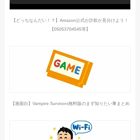
【どっちなんだい！？】Amazon公式か詐欺か見分けよう！
【05053704545等】
【激面白】Vampire Survivors無料版のまず知りたい事まとめ