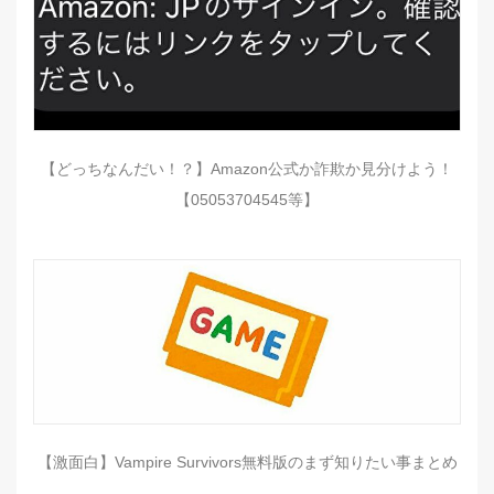
【どっちなんだい！？】Amazon公式か詐欺か見分けよう！
【05053704545等】
【激面白】Vampire Survivors無料版のまず知りたい事まとめ