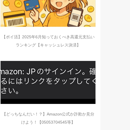
【ポイ活】2025年6月知っておくべき高還元支払い
ランキング【キャッシュレス決済】
【どっちなんだい！？】Amazon公式か詐欺か見分
けよう！【05053704545等】