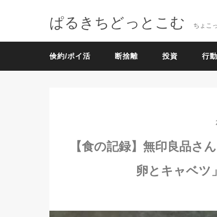
ぱるきちどっとこむ
ちょこ
倹約/ポイ活
断捨離
投資
行動
【食の記録】無印良品さん
卵とキャベツ」【