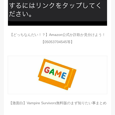
【どっちなんだい！？】Amazon公式か詐欺か見分けよう！
【05053704545等】
【激面白】Vampire Survivors無料版のまず知りたい事まとめ