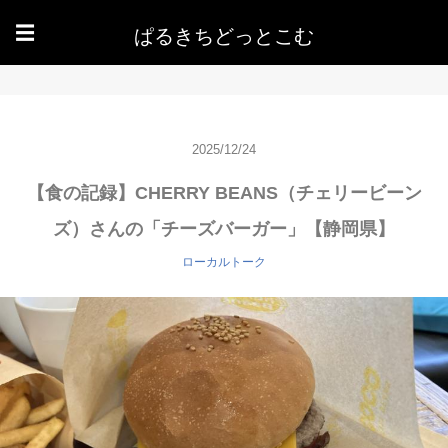
ぱるきちどっとこむ
☰
2025/12/24
【食の記録】CHERRY BEANS（チェリービーン
ズ）さんの「チーズバーガー」【静岡県】
ローカルトーク