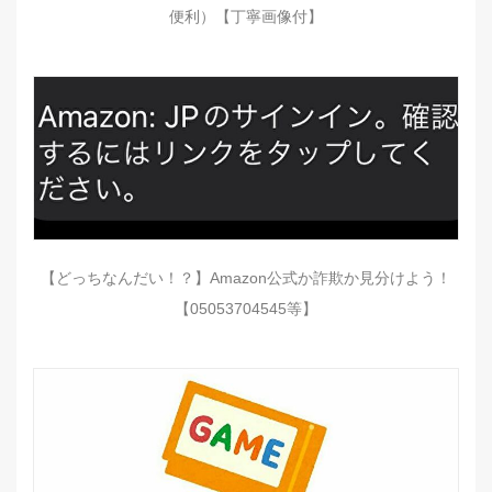
便利）【丁寧画像付】
【どっちなんだい！？】Amazon公式か詐欺か見分けよう！
【05053704545等】