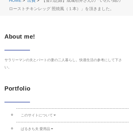
HOME
>
出費
>
【食の記録】成城石井さんの「いわい鶏の
ローストチキンレッグ 照焼風（１本）」を頂きました。
About me!
サラリーマンの夫とパートの妻の二人暮らし。快適生活の参考にして下さ
い。
Portfolio
このサイトについて
ぱるきち夫 愛用品