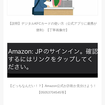
【説明】デジタルKFCカードの使い方（公式アプリに連携が
便利）【丁寧画像付】
【どっちなんだい！？】Amazon公式か詐欺か見分けよう！
【05053704545等】