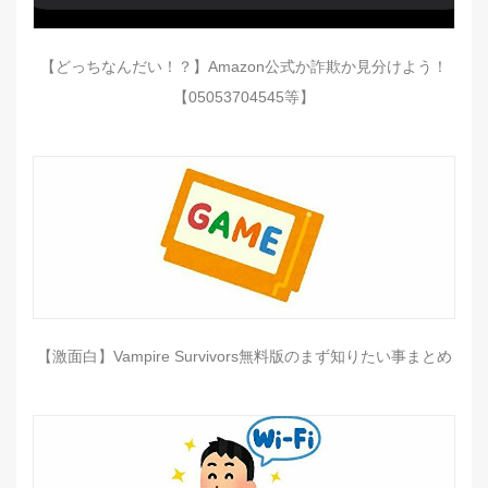
【どっちなんだい！？】Amazon公式か詐欺か見分けよう！
【05053704545等】
【激面白】Vampire Survivors無料版のまず知りたい事まとめ