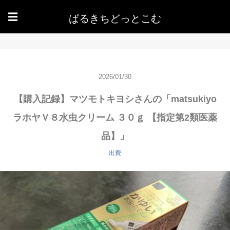
ぱるきちどっとこむ
☰
2026/01/30
【購入記録】マツモトキヨシさんの「matsukiyo
ラホヤＶ８水虫クリーム ３０ｇ 【指定第2類医薬
品】」
出費