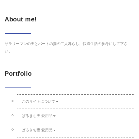
About me!
サラリーマンの夫とパートの妻の二人暮らし。快適生活の参考にして下さ
い。
Portfolio
このサイトについて
ぱるきち夫 愛用品
ぱるきち妻 愛用品