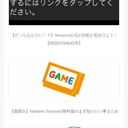
【どっちなんだい！？】Amazon公式か詐欺か見分けよう！
【05053704545等】
【激面白】Vampire Survivors無料版のまず知りたい事まとめ