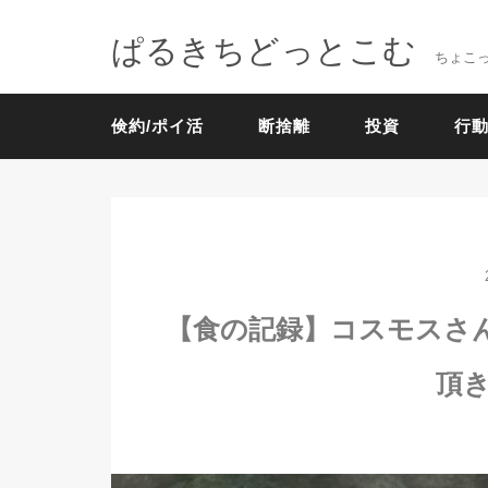
ぱるきちどっとこむ
ちょこ
倹約/ポイ活
断捨離
投資
行動
【食の記録】コスモスさん
頂