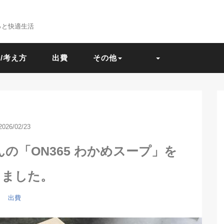
っと快適生活
/考え方
出費
その他
2026/02/23
の「ON365 わかめスープ」を
きました。
出費