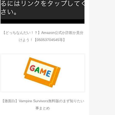
【どっちなんだい！？】Amazon公式か詐欺か見分
けよう！【05053704545等】
【激面白】Vampire Survivors無料版のまず知りたい
事まとめ