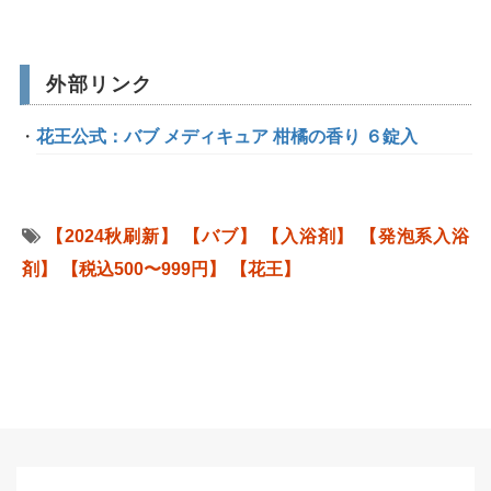
外部リンク
花王公式：バブ メディキュア 柑橘の香り ６錠入
【2024秋刷新】
【バブ】
【入浴剤】
【発泡系入浴
剤】
【税込500〜999円】
【花王】