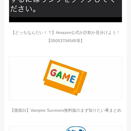
【どっちなんだい！？】Amazon公式か詐欺か見分けよう！
【05053704545等】
【激面白】Vampire Survivors無料版のまず知りたい事まとめ