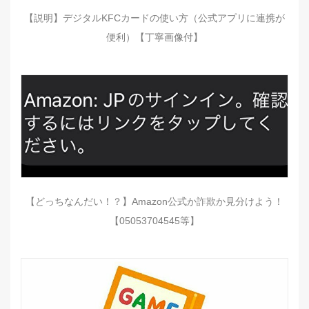
【説明】デジタルKFCカードの使い方（公式アプリに連携が
便利）【丁寧画像付】
【どっちなんだい！？】Amazon公式か詐欺か見分けよう！
【05053704545等】