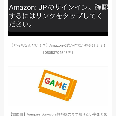
【どっちなんだい！？】Amazon公式か詐欺か見分けよう！
【05053704545等】
【激面白】Vampire Survivors無料版のまず知りたい事まとめ