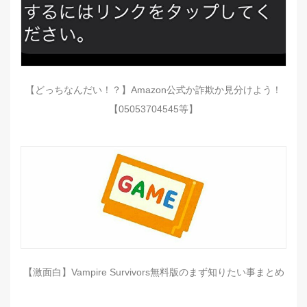
【どっちなんだい！？】Amazon公式か詐欺か見分けよう！
【05053704545等】
【激面白】Vampire Survivors無料版のまず知りたい事まとめ