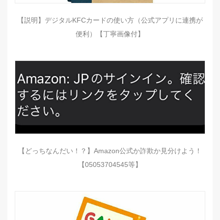
【説明】デジタルKFCカードの使い方（公式アプリに連携が
便利）【丁寧画像付】
【どっちなんだい！？】Amazon公式か詐欺か見分けよう！
【05053704545等】