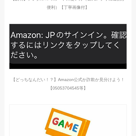
便利）【丁寧画像付】
【どっちなんだい！？】Amazon公式か詐欺か見分けよう！
【05053704545等】